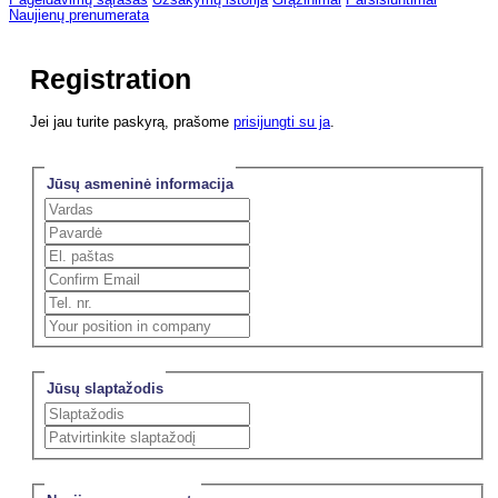
Pageidavimų sąrašas
Užsakymų istorija
Grąžinimai
Parsisiuntimai
Naujienų prenumerata
Registration
Jei jau turite paskyrą, prašome
prisijungti su ja
.
Jūsų asmeninė informacija
Jūsų slaptažodis