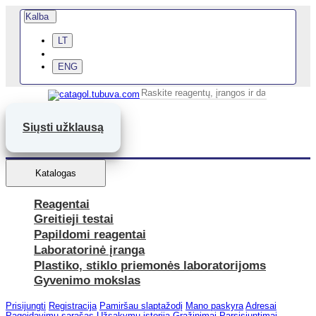
Kalba
LT
ENG
Siųsti užklausą
Katalogas
Reagentai
Greitieji testai
Papildomi reagentai
Laboratorinė įranga
Plastiko, stiklo priemonės laboratorijoms
Gyvenimo mokslas
Prisijungti
Registracija
Pamiršau slaptažodį
Mano paskyra
Adresai