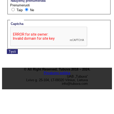
Naujienų prenumerata
Prenumeruoti
Taip
Ne
Captcha
© All Right Reserved. Tubuva 2018 – 2024.
Privatumo politika
UAB „Tubuva“
Lvivo g. 25-104, LT-09320 Vilnius, Lietuva
info@tubuva.com